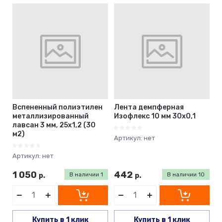
Цена - убывание
Цена - возрастание
Название - Я-А
Название - А-Я
Вспененный полиэтилен
Лента демпферная
металлизированный
Изофлекс 10 мм 30х0,1
лавсан 3 мм, 25х1,2 (30
м2)
Артикул:
нет
Артикул:
нет
1 050
442
р.
В наличии
1
р.
В наличии
10
Купить в 1 клик
Купить в 1 клик