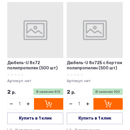
Цена - убывание
Цена - возрастание
Название - Я-А
Название - А-Я
Дюбель-U 8х72
Дюбель-U 8х72Б с бортом
полипропилен (500 шт)
полипропилен (500 шт)
Артикул:
нет
Артикул:
нет
2
2
р.
В наличии
812
р.
В наличии
100
Купить в 1 клик
Купить в 1 клик