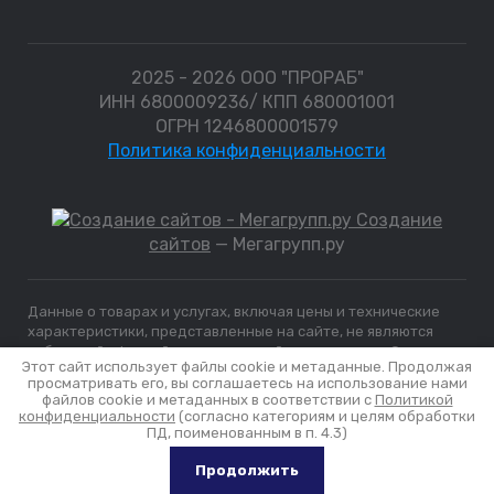
2025 - 2026 ООО "ПРОРАБ"
ИНН 6800009236/ КПП 680001001
ОГРН 1246800001579
Политика конфиденциальности
Создание
сайтов
— Мегагрупп.ру
Данные о товарах и услугах, включая цены и технические
характеристики, представленные на сайте, не являются
публичной офертой, определяемой положениями Статьи
Этот сайт использует файлы cookie и метаданные. Продолжая
437 (2) ГК РФ, а носят исключительно информационный
просматривать его, вы соглашаетесь на использование нами
характер. Для получения точной информации о наличии и
файлов cookie и метаданных в соответствии с
Политикой
стоимости товара, пожалуйста, обращайтесь по нашим
конфиденциальности
(согласно категориям и целям обработки
телефонам.
ПД, поименованным в п. 4.3)
Продолжить